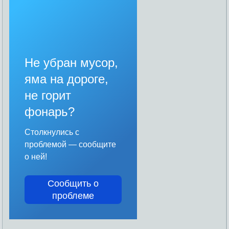
Не убран мусор,
яма на дороге,
не горит
фонарь?
Столкнулись с
проблемой — сообщите
о ней!
Сообщить о
проблеме