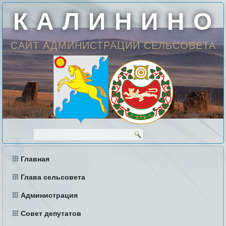
К А Л И Н И Н О
САЙТ АДМИНИСТРАЦИИ СЕЛЬСОВЕТА
Главная
Глава сельсовета
Администрация
Совет депутатов