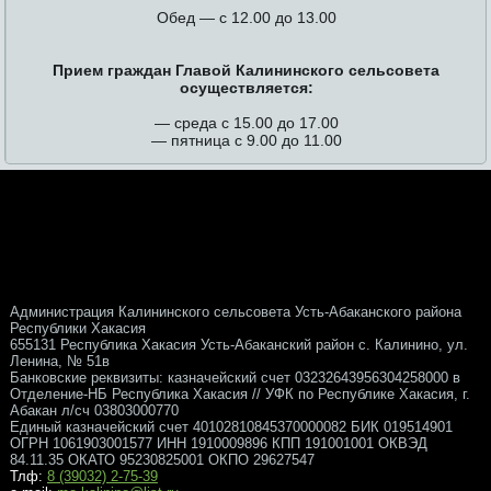
Обед — с 12.00 до 13.00
Прием граждан Главой Калининского сельсовета
осуществляется:
— среда с 15.00 до 17.00
— пятница с 9.00 до 11.00
Администрация Калининского сельсовета Усть-Абаканского района
Республики Хакасия
655131 Республика Хакасия Усть-Абаканский район с. Калинино, ул.
Ленина, № 51в
Банковские реквизиты: казначейский счет 03232643956304258000 в
Отделение-НБ Республика Хакасия // УФК по Республике Хакасия, г.
Абакан л/сч 03803000770
Единый казначейский счет 40102810845370000082 БИК 019514901
ОГРН 1061903001577 ИНН 1910009896 КПП 191001001 ОКВЭД
84.11.35 ОКАТО 95230825001 ОКПО 29627547
Тлф:
8 (39032) 2-75-39