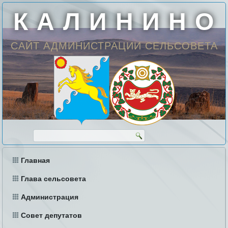
К А Л И Н И Н О
САЙТ АДМИНИСТРАЦИИ СЕЛЬСОВЕТА
Главная
Глава сельсовета
Администрация
Совет депутатов