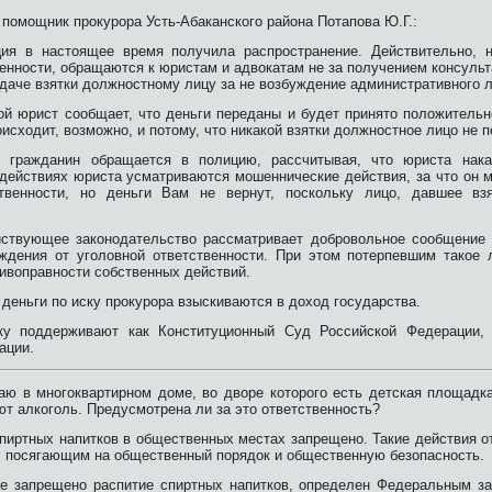
помощник прокурора Усть-Абаканского района Потапова Ю.Г.:
ция в настоящее время получила распространение. Действительно, 
енности, обращаются к юристам и адвокатам не за получением консульт
даче взятки должностному лицу за не возбуждение административного л
ой юрист сообщает, что деньги переданы и будет принято положитель
оисходит, возможно, и потому, что никакой взятки должностное лицо не 
, гражданин обращается в полицию, рассчитывая, что юриста накаж
 действиях юриста усматриваются мошеннические действия, за что он 
ственности, но деньги Вам не вернут, поскольку лицо, давшее вз
ствующее законодательство рассматривает добровольное сообщение 
ждения от уголовной ответственности. При этом потерпевшим такое 
ивоправности собственных действий.
 деньги по иску прокурора взыскиваются в доход государства.
ку поддерживают как Конституционный Суд Российской Федерации,
ации.
аю в многоквартирном доме, во дворе которого есть детская площадк
т алкоголь. Предусмотрена ли за это ответственность?
спиртных напитков в общественных местах запрещено. Такие действия 
, посягающим на общественный порядок и общественную безопасность.
де запрещено распитие спиртных напитков, определен Федеральным за