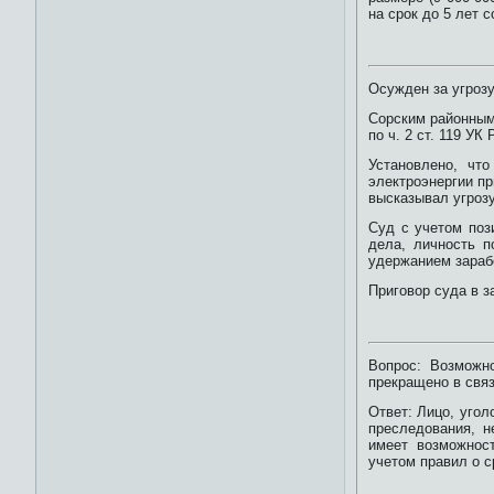
на срок до 5 лет 
Осужден за угроз
Сорским районным
по ч. 2 ст. 119 УК
Установлено, чт
электроэнергии пр
высказывал угроз
Суд с учетом поз
дела, личность п
удержанием зараб
Приговор суда в з
Вопрос: Возможн
прекращено в связ
Ответ: Лицо, угол
преследования, 
имеет возможнос
учетом правил о с