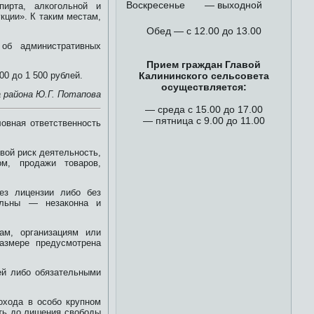
Воскресенье
— выходной
пирта, алкогольной и
кции». К таким местам,
Обед — с 12.00 до 13.00
об административных
Прием граждан Главой
0 до 1 500 рублей.
Калининского сельсовета
осуществляется:
 района Ю.Г. Потапова
— среда с 15.00 до 17.00
— пятница с 9.00 до 11.00
овная ответственность
вой риск деятельность,
м, продажи товаров,
ез лицензии либо без
тельны — незаконна и
ам, организациям или
азмере предусмотрена
ей либо обязательными
охода в особо крупном
оть до лишения свободы