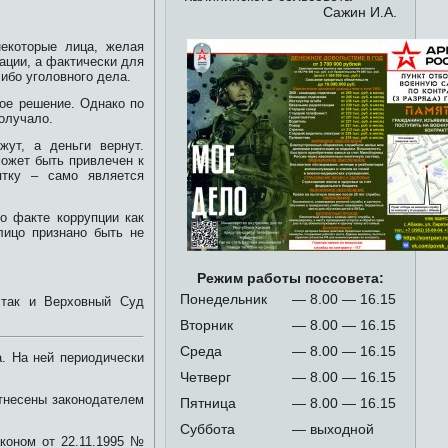
Сажин И.А.
некоторые лица, желая
ации, а фактически для
ибо уголовного дела.
ное решение. Однако по
получало.
ут, а деньги вернут.
может быть привлечен к
ятку – само является
о факте коррупции как
лицо признано быть не
Режим работы поссовета:
Понедельник
— 8.00 — 16.15
 так и Верховный Суд
Вторник
— 8.00 — 16.15
Среда
— 8.00 — 16.15
а. На ней периодически
Четверг
— 8.00 — 16.15
отнесены законодателем
Пятница
— 8.00 — 16.15
Суббота
— выходной
коном от 22.11.1995 №