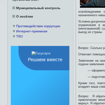
Муниципальный контроль
освобождением о
назначенного нака
О посёлке
Условно-досрочно
ограничения в в
Противодействие коррупции
(непогашенной) с
Интернет-приемная
выезд из страны.
ТКО
Вопрос: Сколько р
Отвечает помощник
Решаем вместе
Заявление на наз
подачи заявления
— оформить
— подготов
Кроме того, повт
владеет ваша сем
Вопрос: Я обрати
привлечении меня
вернул. Я обратил