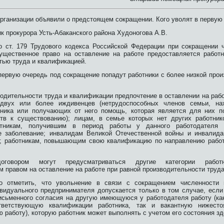
организации объявили о предстоящем сокращении. Кого уволят в первую
 прокурора Усть-Абаканского района Худоногова А.В.
о ст. 179 Трудового кодекса Российской Федерации при сокращении 
ущественное право на оставление на работе предоставляется работ
тью труда и квалификацией.
 первую очередь под сокращение попадут работники с более низкой про
водительности труда и квалификации предпочтение в оставлении на раб
вух или более иждивенцев (нетрудоспособных членов семьи, на
тника или получающих от него помощь, которая является для них п
ств к существованию); лицам, в семье которых нет других работни
отникам, получившим в период работы у данного работодателя 
е заболевание; инвалидам Великой Отечественной войны и инвалида
; работникам, повышающим свою квалификацию по направлению работ
оговором могут предусматриваться другие категории работн
 правом на оставление на работе при равной производительности труда
о отметить, что увольнение в связи с сокращением численности 
ивидуального предпринимателя допускается только в том случае, есл
письменного согласия на другую имеющуюся у работодателя работу (к
тветствующую квалификации работника, так и вакантную нижест
работу), которую работник может выполнять с учетом его состояния зд