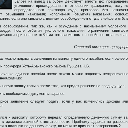
Запрет на выезд за рубеж действует вплоть до: прекращени
уголовного преследования в отношении гражданина; вступл
оправдательного приговора суда, приговора без назначе
т отбывания наказания; исполнения (отбытия) наказания; освоб
зания, если оно связано с полным освобождением от дальнейшего отбыв
е освобождение, так же, как и осуждение с назначением условного
ыезде. После отбытия уголовного наказания ограничения снимают
удимости при полном отбытии наказания само по себе не ограничивае
Старший помощник прокурора
аз можно подавать заявление на выплату единого пособия, если ранее 
 прокурора Усть-Абаканского района Рубцова Н.В.
начение единого пособия после отказа можно подавать неограниченно
 необходимо:
 новую заявку только после того, как придет решение на предыдущую;
ить необходимые документы заранее.
орное заявление следует подать, если у вас изменились доходы ил
ья.
лся к адвокату, которому передал определенную денежную сумму за
 к административной ответственности. Проблему адвокат не разреши
ся в полицию по данному факту, но меня не признают потерпевшим?