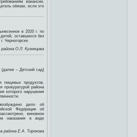
ребованиям вакансии,
атель обязан, если это
ынесенное в 2020 г. по
 детей, оставшихся без
г. Черногорске.
 района
О.Л. Кузнецова
(далее – Детский сад)
я пищевых продуктов,
я прокуратурой района
ия которого нарушения
твенности.
возбуждено дело об
ийской Федерации об
ассмотрено, виновное
ем наказания в виде
 района Е.А. Торокова