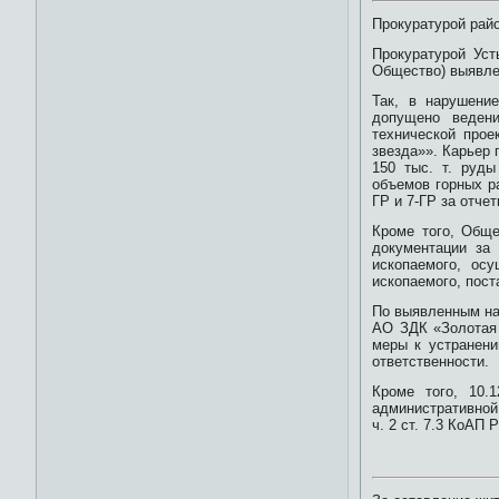
Прокуратурой рай
Прокуратурой Уст
Общество) выявле
Так, в нарушени
допущено ведени
технической прое
звезда»». Карьер
150 тыс. т. руды
объемов горных р
ГР и 7-ГР за отчет
Кроме того, Обще
документации за 
ископаемого, ос
ископаемого, пост
По выявленным на
АО ЗДК «Золотая 
меры к устранен
ответственности.
Кроме того, 10.
административной
ч. 2 ст. 7.3 КоАП