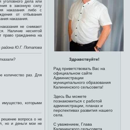
я уголовного дела или
ения в законную силу
ния наказания либо с
ождения от отбывания
ания наказания.
 наказания не снимают
ся. Наличие неснятой
т право гражданина на
 района Ю.Г. Потапова
Здравствуйте!
отказали?
Рад приветствовать Вас на
официальном сайте
е количество раз. Для
Администрации
муниципального образования
Калининского сельсовета!
Здесь Вы можете
познакомиться с работой
и имущество, которыми
администрации, планах и
перспективах развития нашего
села.
 решение вопроса о не
л, но и деньги мои не
С уважением, Глава
Калининского сельсовета