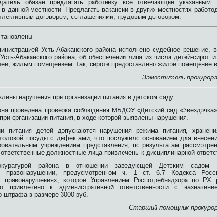
датель обязан предлагать работнику все отвечающие указанным т
в данной местности. Предлагать вакансии в других местностях работод
ллективным договором, соглашениями, трудовым договором.
становлены
министрацией Усть-Абаканского района исполнено судебное решение, в
Усть-Абаканского района, об обеспечении лица из числа детей-сирот и
ей, жилым помещением. Так, сироте предоставлено жилое помещение в 
Заместитель прокурора
влены нарушения при организации питания в детском саду
она проведена проверка соблюдения МБДОУ «Детский сад «Звездочка» 
при организации питания, в ходе которой выявлены нарушения.
ции питания детей допускаются нарушения режима питания, хранени
толовой посуды с дефектами, что послужило основанием для внесени
овательным учреждением представления, по результатам рассмотрен
, ответственные должностные лица привлечены к дисциплинарной ответс
окуратурой района в отношении заведующей Детским садом 
м правонарушении, предусмотренном ч. 1 ст. 6.7 Кодекса Росс
х правонарушениях, которое Управлением Роспотребнадзора по РХ р
о привлечено к административной ответственности с назначени
о штрафа в размере 3000 руб.
Старший помощник прокурора