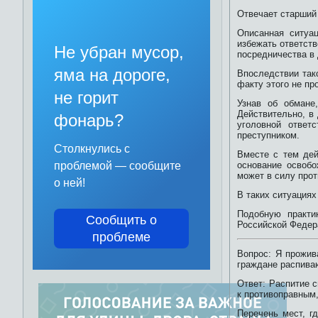
Отвечает старший 
Описанная ситуа
избежать ответств
Не убран мусор,
посредничества в 
яма на дороге,
Впоследствии так
факту этого не пр
не горит
Узнав об обмане
Действительно, в
фонарь?
уголовной ответ
преступником.
Столкнулись с
Вместе с тем дей
проблемой — сообщите
основание освобо
может в силу прот
о ней!
В таких ситуациях
Подобную практи
Сообщить о
Российской Федер
проблеме
Вопрос: Я прожив
граждане распиваю
Ответ: Распитие 
к противоправным
Перечень мест, г