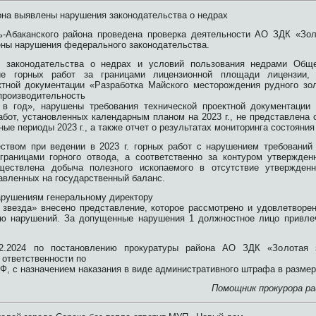
она выявлены нарушения законодательства о недрах
ь-Абаканского района проведена проверка деятельности АО ЗДК «Зол
ны нарушения федерального законодательства.
е законодательства о недрах и условий пользования недрами Общес
е горных работ за границами лицензионной площади лицензии, 
ктной документации «Разработка Майского месторождения рудного з
 производительность
 в год», нарушены требования технической проектной документации
абот, установленных календарным планом на 2023 г., не представлена 
ные периоды 2023 г., а также отчет о результатах мониторинга состояния 
ством при ведении в 2023 г. горных работ с нарушением требований 
границами горного отвода, а соответственно за контуром утвержден
уществлена добыча полезного ископаемого в отсутствие утвержденн
авленных на государственный баланс.
рушениям генеральному директору
звезда» внесено представление, которое рассмотрено и удовлетворе
ию нарушений. За допущенные нарушения 1 должностное лицо привле
12.2024 по постановлению прокуратуры района АО ЗДК «Золотая 
 ответственности по
 РФ, с назначением наказания в виде административного штрафа в размер
Помощник прокурора ра