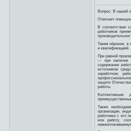
Вопрос: В нашей 
Отвечает помощник
В соответствии с
работников преим
производительнос
Таким образом, в
и квалификацией.
При равной произ
— при наличии д
содержании рабо
источником сред
заработком; раб
профессионально
защите Отечества
работы.
Коллективным д
преимущественным
Также необходим
организации, инд
работника с его 
или работу, соо
нижеоплачиваемую 