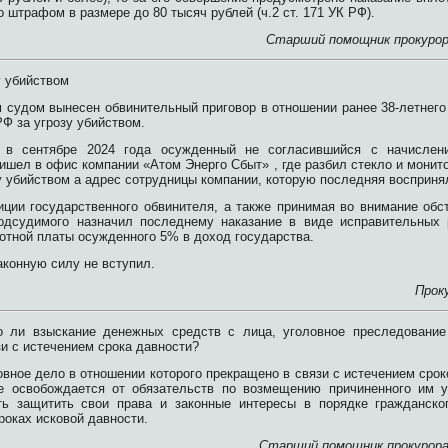
со штрафом в размере до 80 тысяч рублей (ч.2 ст. 171 УК РФ).
Старший помощник прокурор
у убийством
 судом вынесен обвинительный приговор в отношении ранее 38-летнег
 РФ за угрозу убийством.
о в сентябре 2024 года осужденный не согласившийся с начислен
ишел в офис компании «Атом Энерго Сбыт» , где разбил стекло и монит
у убийством а адрес сотрудницы компании, которую последняя восприня
иции государственного обвинителя, а также принимая во внимание обс
одсудимого назначил последнему наказание в виде исправительных 
отной платы осужденного 5% в доход государства.
аконную силу не вступил.
Прок
о ли взыскание денежных средств с лица, уголовное преследование
и с истечением срока давности?
овное дело в отношении которого прекращено в связи с истечением срок
не освобождается от обязательств по возмещению причиненного им 
ть защитить свои права и законные интересы в порядке гражданско
роках исковой давности.
Старший помощник прокурора