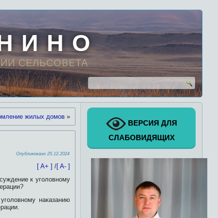
 Н И Н О
ИИ СЕЛЬСОВЕТА
мление жилых домов
»
ВЕРСИЯ ДЛЯ
СЛАБОВИДЯЩИХ
Опубликовано
25.12.2024
[ A+ ]
/
[ A- ]
осуждение к уголовному
дерации?
 уголовному наказанию
рации.