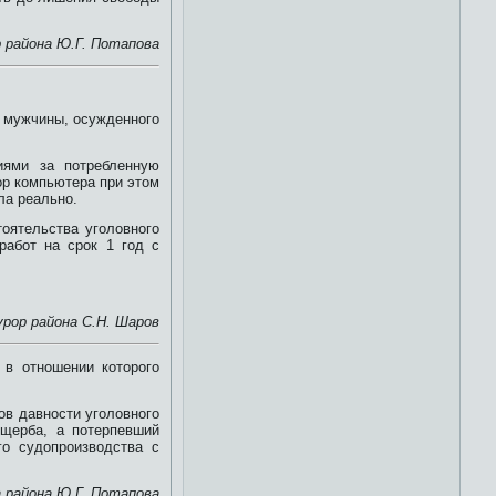
 района Ю.Г. Потапова
о мужчины, осужденного
иями за потребленную
ор компьютера при этом
ла реально.
тоятельства уголовного
работ на срок 1 год с
урор района С.Н. Шаров
 в отношении которого
ов давности уголовного
ущерба, а потерпевший
го судопроизводства с
 района Ю.Г. Потапова