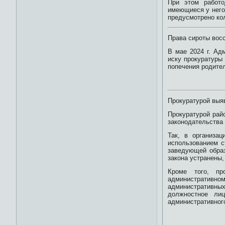
При этом работо
имеющиеся у него 
предусмотрено ко
Права сироты вос
В мае 2024 г. Ад
иску прокуратуры 
попечения родител
Прокуратурой выя
Прокуратурой рай
законодательства 
Так, в организа
использованием с
заведующей образ
закона устранены
Кроме того, пр
административно
административны
должностное лиц
административног