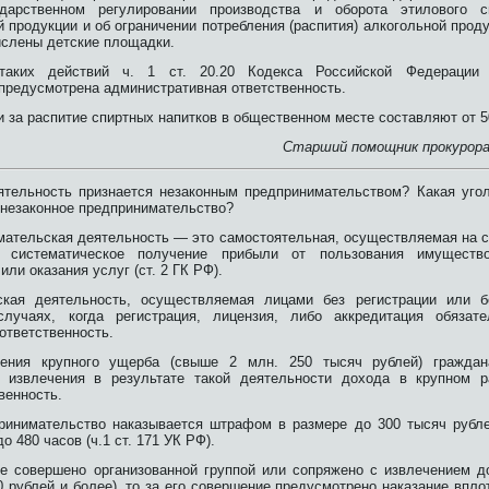
арственном регулировании производства и оборота этилового с
продукции и об ограничении потребления (распития) алкогольной проду
ислены детские площадки.
таких действий ч. 1 ст. 20.20 Кодекса Российской Федерации 
предусмотрена административная ответственность.
за распитие спиртных напитков в общественном месте составляют от 50
Старший помощник прокурора
ятельность признается незаконным предпринимательством? Какая угол
 незаконное предпринимательство?
мательская деятельность — это самостоятельная, осуществляемая на с
 систематическое получение прибыли от пользования имущество
или оказания услуг (ст. 2 ГК РФ).
ская деятельность, осуществляемая лицами без регистрации или б
случаях, когда регистрация, лицензия, либо аккредитация обяза
ответственность.
ения крупного ущерба (свыше 2 млн. 250 тысяч рублей) граждан
о извлечения в результате такой деятельности дохода в крупном р
венность.
ринимательство наказывается штрафом в размере до 300 тысяч рубл
о 480 часов (ч.1 ст. 171 УК РФ).
е совершено организованной группой или сопряжено с извлечением д
0 рублей и более), то за его совершение предусмотрено наказание впл