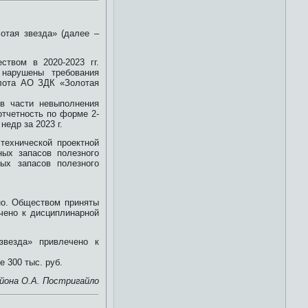
отая звезда» (далее –
твом в 2020-2023 гг.
нарушены требования
олота АО ЗДК «Золотая
 в части невыполнения
отчетность по форме 2-
недр за 2023 г.
технической проектной
ных запасов полезного
ых запасов полезного
но. Обществом приняты
чено к дисциплинарной
звезда» привлечено к
е 300 тыс. руб.
йона О.А. Постригайло