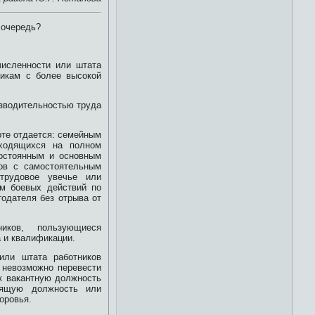
 очередь?
численности или штата
никам с более высокой
изводительностью труда
оте отдается: семейным
ходящихся на полном
остоянным и основным
ков с самостоятельным
трудовое увечье или
м боевых действий по
одателя без отрыва от
иков, пользующиеся
 и квалификации.
или штата работников
и невозможно перевести
ак вакантную должность
оящую должность или
оровья.