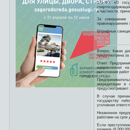
171–ФЗ «О госуд
спиртосодержащей 
в частности, прич
За совершение 
правонарушениях 
Штрафные санкции 
Вопрос: Какая де
предусмотрена за
Ответ: Предприни
направленная на
выполнения работ 
Предприниматель
аккредитации в 
предусматривают 
В случае причин
государству либ
уголовная ответст
Незаконное предп
работами на срок д
Если преступлени
размере (9 000 00