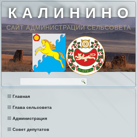
К А Л И Н И Н О
САЙТ АДМИНИСТРАЦИИ СЕЛЬСОВЕТА
Главная
Глава сельсовета
Администрация
Совет депутатов