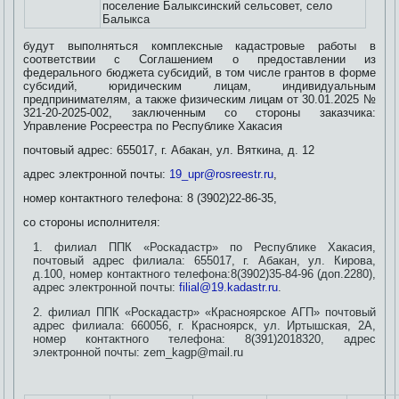
поселение Балыксинский сельсовет, село
Балыкса
будут выполняться комплексные кадастровые работы в
соответствии с Соглашением о предоставлении из
федерального бюджета субсидий, в том числе грантов в форме
субсидий, юридическим лицам, индивидуальным
предпринимателям, а также физическим лицам от 30.01.2025 №
321-20-2025-002, заключенным со стороны заказчика:
Управление Росреестра по Республике Хакасия
почтовый адрес: 655017, г. Абакан, ул. Вяткина, д. 12
адрес электронной почты:
19_upr@rosreestr.ru
,
номер контактного телефона: 8 (3902)22-86-35,
со стороны исполнителя:
филиал ППК «Роскадастр» по Республике Хакасия,
почтовый адрес филиала: 655017, г. Абакан, ул. Кирова,
д.100, номер контактного телефона:8(3902)35-84-96 (доп.2280),
адрес электронной почты:
filial@19.kadastr.ru
.
филиал ППК «Роскадастр» «Красноярское АГП» почтовый
адрес филиала: 660056, г. Красноярск, ул. Иртышская, 2А,
номер контактного телефона: 8(391)2018320, адрес
электронной почты: zem_kagp@mail.ru