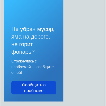
Не убран мусор,
яма на дороге,
не горит
фонарь?
Столкнулись с
проблемой — сообщите
о ней!
Сообщить о
проблеме