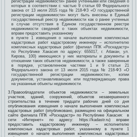
регистрации недвижимости» ранее учтенными или сведения о
которых в соответствии с частью 9 статьи 69 Федерального
закона от 13 июля 2015 года № 218-ФЗ «О государственной
регистрации недвижимости» могут быть внесены в Единый
государственный реестр недвижимости как о ранее учтенных
в случае отсутствия в Едином государственном реестре
недвижимости сведений о таких объектах недвижимости,
вправе предоставить указанному
в пункте 1 извещения о начале выполнения комплексных
кадастровых работ кадастровому инженеру – исполнителю
комплексных кадастровых работ (филиал ППК «Роскадастр»
по Республике Хакасия по адресу: 655017, г. Абакан, ул.
Кирова, 100) имеющиеся у них материалы и документы в
отношении таких объектов недвижимости, а также заверенные
в порядке, установленном частями 1 и 9 статьи 21
Федерального закона от 13 июля 2015 года № 218-ФЗ «О
государственной регистрации недвижимости», копии
документов, устанавливающих или подтверждающих права
на указанные объекты недвижимости.
3.Правообладатели объектов недвижимости – земельных
участков, зданий, сооружений, объектов незавершенного
строительства в течение тридцати рабочих дней со дня
опубликования извещения о начале выполнения комплексных
кадастровых работ (опубликовано, размещено на официальном
сайте филиала ППК «Роскадастр» по Республике Хакасия: в
сети «Интернет» по адресу: https://kadastr.ru) вправе
предоставить кадастровому инженеру – исполнителю
комплексных кадастровых работ, указанному в пункте 1
извещения о начале выполнения комплексных кадастровых