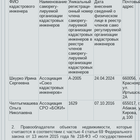
ФИО
Наименование
Уникальный
Дата
Почтовы
кадастрового
саморегу-
регистраци-
внесения
адрес
инженера
лируемой
онный номер
сведений о
организации
члена
физическом
кадастровых
саморегу-
лице в реестр
инженеров
лируемой
членов само
организации
регулируемой
кадастровых
организации
инженеров в
кадастровых
реестре
инженеров
членов
саморегу-
лируемой
организации
кадастровых
инженеров
Шкурко Ирина
Ассоциация
А-2005
24.04.2024
660056, г
Сергеевна
«Союз
Краснояр
кадастровых
ул.
инженеров»
Иртышск
2А
Челтыгмашева
Ассоциация
1629
07.10.2016
655017, г
Ольга
СРО «БОКИ»
Абакан, 
Николаевна
Кирова,
д.100
Правообладатели объектов недвижимости, которые
считаются в соответствии с частью 4 статьи 69 Федерального
закона от 13 июля 2015 года № 218-ФЗ «О государственной