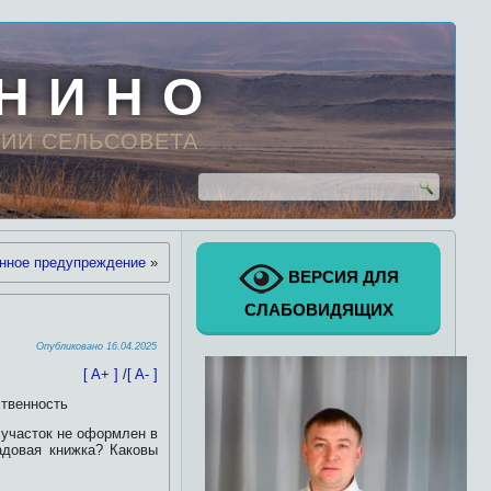
 Н И Н О
ИИ СЕЛЬСОВЕТА
нное предупреждение
»
ВЕРСИЯ ДЛЯ
СЛАБОВИДЯЩИХ
Опубликовано
16.04.2025
[ A+ ]
/
[ A- ]
ственность
 участок не оформлен в
адовая книжка? Каковы