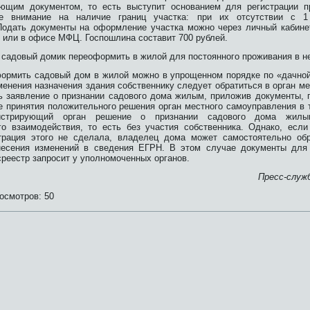
ающим документом, то есть выступит основанием для регистрации п
те внимание на наличие границ участка: при их отсутствии с 
Подать документы на оформление участка можно через личный кабинет
и или в офисе МФЦ. Госпошлина составит 700 рублей.
 садовый домик переоформить в жилой для постоянного проживания в н
формить садовый дом в жилой можно в упрощенном порядке по «дачной
менения назначения здания собственнику следует обратиться в орган м
 заявление о признании садового дома жилым, приложив документы,
е принятия положительного решения орган местного самоуправления в 
истрирующий орган решение о признании садового дома жил
о взаимодействия, то есть без участия собственника. Однако, если
трация этого не сделала, владелец дома может самостоятельно об
несения изменений в сведения ЕГРН. В этом случае документы для 
реестр запросит у уполномоченных органов.
Пресс-служ
осмотров:
50