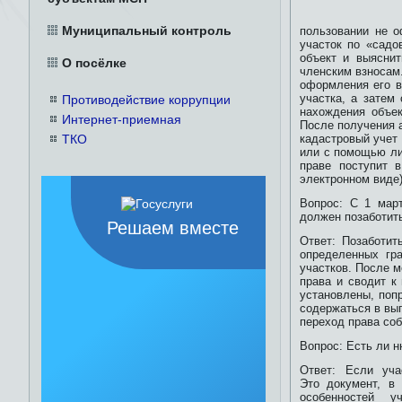
Муниципальный контроль
пользовании не о
участок по «садо
объект и выяснит
О посёлке
членским взносам
оформления его в
участка, а затем
Противодействие коррупции
нахождения объек
Интернет-приемная
После получения а
ТКО
кадастровый учет
или с помощью ли
праве поступит 
электронном виде)
Вопрос: С 1 мар
должен позаботит
Решаем вместе
Ответ: Позаботит
определенных гр
участков. После 
права и сводит к
установлены, поп
содержаться в вып
переход права соб
Вопрос: Есть ли н
Ответ: Если уча
Это документ, в
особенностей у