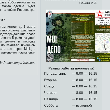
рава собственности на
Сажин И.А.
1 марта сделка будет
 на сайте Росреестра,
ем?
 амнистии» до 1 марта
естного самоуправления
 подтверждающие права
течение 5 рабочих дней
ым домом в порядке
 по каким-то причинам
ратиться через МФЦ в
изменения назначения
ба Росреестра Хакасии
Режим работы поссовета:
Понедельник
— 8.00 — 16.15
Вторник
— 8.00 — 16.15
Среда
— 8.00 — 16.15
Четверг
— 8.00 — 16.15
Пятница
— 8.00 — 16.15
Суббота
— выходной