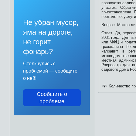
правоустанавлив
участок. Обрати
приостановлена. 
портале Госуслуг
Не убран мусор,
Вопрос: Можно ли
яма на дороге,
Ответ: Да, перео
2031 года. Для из
не горит
или МФЦ и подать
гражданина. Посл
фонарь?
направит в рег
межведомственног
местная админис
Столкнулись с
Росреестр для в
садового дома Рос
проблемой — сообщите
о ней!
Количество пр
Сообщить о
проблеме