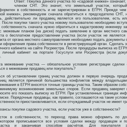
Ответ: Покупка дачного участка по «садовой книжке»
означает,
членом СНТ. Это значит, что земельный участок, которы
формлен в собственность и не зарегистрирован в ЕГРН. Прежде чем
вой книжке», рекомендуем сначала обратиться к председателю СНТ, 
ь, действительно ли продавец является его пользователем, есть ил
. После покупки такого участка новому пользователю необходимо вступ
 собственность сначала нужно обратиться к кадастровому инженеру з
 с межевым планом (на диске) подать заявление в орган местного са
та о бесплатном предоставлении участка (если участок не является
кта от органа местного самоуправления необходимо подать документы о
 и оформления права собственности в регистрирующий орган. Сделать
чного кабинета на сайте Росреестра. После процедуры выписка из ЕГР
в личный кабинет на портале Госуслуги или Росреестра (если док
.
та межевание участка — обязательное условие регистрации сделки 
ься о межевании продавец или покупатель?
ься об установлении границ участка должен в первую очередь прода
аниц является причиной большинства конфликтов между владельца
межевания в ЕГРН вносятся точные границы участка. Таким образом соб
 минимуму возникновение земельных споров. Если продавец заверяет 
росите его показать выписку из ЕГРН. При установленных границах ин
иске. Порядочные продавцы, как правило, соглашаются на такие условия
ственности приостановливается, если отчуждаемый участок не имеет гр
юансы покупки садового участка, если участок уже в собственности?
сток в собственности, то переход права можно оформить по дог
 котором прописываются все условия сделки между продавцом и по
частка и заканчивая способом расчётов. Для покупателя э