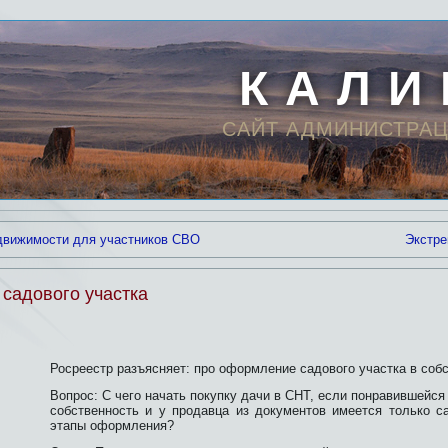
К А Л И
САЙТ АДМИНИСТРАЦ
вижимости для участников СВО
Экстре
садового участка
Росреестр разъясняет: про оформление садового участка в соб
Вопрос: С чего начать покупку дачи в СНТ, если понравившейся
собственность и у продавца из документов имеется только с
этапы оформления?