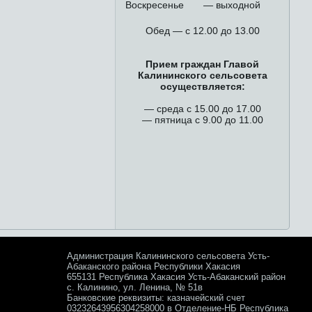
Воскресенье
— выходной
Обед — с 12.00 до 13.00
Прием граждан Главой
Калининского сельсовета
осуществляется:
— среда с 15.00 до 17.00
— пятница с 9.00 до 11.00
Администрация Калининского сельсовета Усть-
Абаканского района Республики Хакасия
655131 Республика Хакасия Усть-Абаканский район
с. Калинино, ул. Ленина, № 51в
Банковские реквизиты: казначейский счет
03232643956304258000 в Отделение-НБ Республика