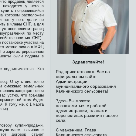
 что продавец является
й находится у него в
 купить понравившийся
на котором расположен
и нет у него долги по
ить в члены СНТ, а для
а установлением границ
моуправления по месту
 собственностью СНТ).
 постановке участка на
 это можно лично в МФЦ
Н о зарегистрированном
ументы были поданы в
Здравствуйте!
с недвижимостью. Кто
Рад приветствовать Вас на
официальном сайте
Администрации
вец. Отсутствие точно
ми смежных земельных
муниципального образования
ственник защищает свои
Калининского сельсовета!
вас устно, что границы
формация об этом будет
Здесь Вы можете
. К тому же, с 1 марта
познакомиться с работой
аниц.
администрации, планах и
перспективах развития нашего
села.
овору купли-продажи.
купателем, начиная с
С уважением, Глава
тот договор станет
Калининского сельсовета