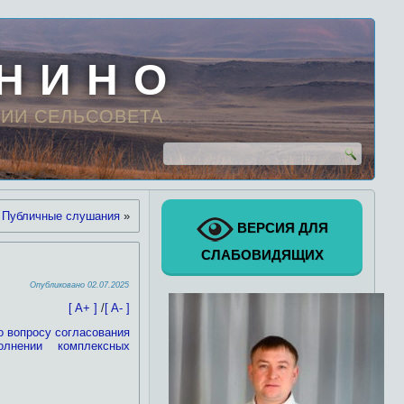
 Н И Н О
ИИ СЕЛЬСОВЕТА
Публичные слушания
»
ВЕРСИЯ ДЛЯ
СЛАБОВИДЯЩИХ
Опубликовано
02.07.2025
[ A+ ]
/
[ A- ]
о вопросу согласования
лнении комплексных