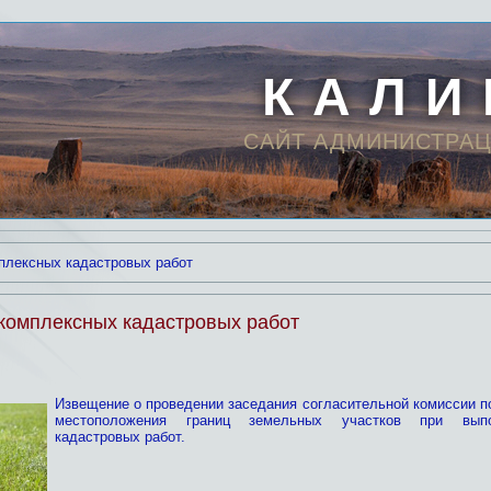
К А Л И
САЙТ АДМИНИСТРАЦ
плексных кадастровых работ
комплексных кадастровых работ
Извещение о проведении заседания согласительной комиссии п
местоположения границ земельных участков при выпо
кадастровых работ.