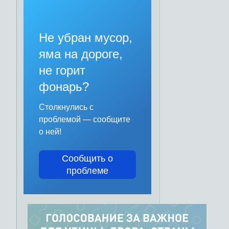
Не убран мусор,
яма на дороге,
не горит
фонарь?
Столкнулись с
проблемой — сообщите
о ней!
Сообщить о
проблеме