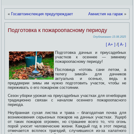
«
Госавтоинспекция предупреждает
Амнистия на гараж
»
Подготовка к пожароопасному периоду
Опубликовано
15.08.2025
[ A+ ]
/
[ A- ]
Подготовка дачных и приусадебных
участков к осеннее — зимнему
пожароопасному периоду!
Пословица «готовь сани летом, а
телегу зимой» для дачников
актуальна и осенью, ведь в
преддверии зимы им нужно подготовить участок, чтобы не
переживать о его пожарном состоянии.
Сезон уборки урожая на приусадебных участках
для огнеборцев
традиционно связан с началом осеннего пожароопасного
периода.
Неубранная сухая листва и трава – благодатная почва для
возникновения серьезных пожаров на дачных участках. Ущерб
от таких пожаров огромен, но страшнее всего то, что огонь
порой уносит человеческие жизни. Каждый год в этот период
отмечается всплеск трагедий, случившихся из-за халатного