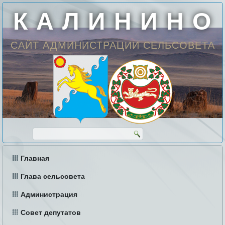
К А Л И Н И Н О
САЙТ АДМИНИСТРАЦИИ СЕЛЬСОВЕТА
Главная
Глава сельсовета
Администрация
Совет депутатов