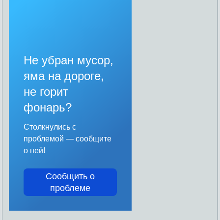
Не убран мусор,
яма на дороге,
не горит
фонарь?
Столкнулись с
проблемой — сообщите
о ней!
Сообщить о
проблеме