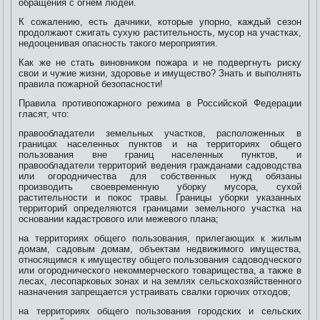
обращения с огнем людей.
К сожалению, есть дачники, которые упорно, каждый сезон
продолжают сжигать сухую растительность, мусор на участках,
недооценивая опасность такого мероприятия.
Как же не стать виновником пожара и не подвергнуть риску
свои и чужие жизни, здоровье и имущество? Знать и выполнять
правила пожарной безопасности!
Правила противопожарного режима в Российской Федерации
гласят, что:
правообладатели земельных участков, расположенных в
границах населенных пунктов и на территориях общего
пользования вне границ населенных пунктов, и
правообладатели территорий ведения гражданами садоводства
или огородничества для собственных нужд обязаны
производить своевременную уборку мусора, сухой
растительности и покос травы. Границы уборки указанных
территорий определяются границами земельного участка на
основании кадастрового или межевого плана;
на территориях общего пользования, прилегающих к жилым
домам, садовым домам, объектам недвижимого имущества,
относящимся к имуществу общего пользования садоводческого
или огороднического некоммерческого товарищества, а также в
лесах, лесопарковых зонах и на землях сельскохозяйственного
назначения запрещается устраивать свалки горючих отходов;
на территориях общего пользования городских и сельских