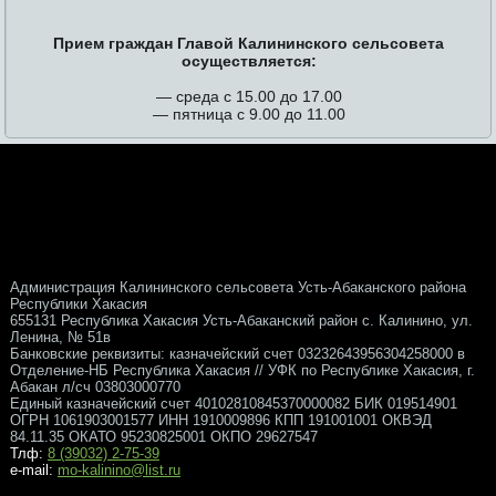
Прием граждан Главой Калининского сельсовета
осуществляется:
— среда с 15.00 до 17.00
— пятница с 9.00 до 11.00
Администрация Калининского сельсовета Усть-Абаканского района
Республики Хакасия
655131 Республика Хакасия Усть-Абаканский район с. Калинино, ул.
Ленина, № 51в
Банковские реквизиты: казначейский счет 03232643956304258000 в
Отделение-НБ Республика Хакасия // УФК по Республике Хакасия, г.
Абакан л/сч 03803000770
Единый казначейский счет 40102810845370000082 БИК 019514901
ОГРН 1061903001577 ИНН 1910009896 КПП 191001001 ОКВЭД
84.11.35 ОКАТО 95230825001 ОКПО 29627547
Тлф:
8 (39032) 2-75-39
e-mail:
mo-kalinino@list.ru