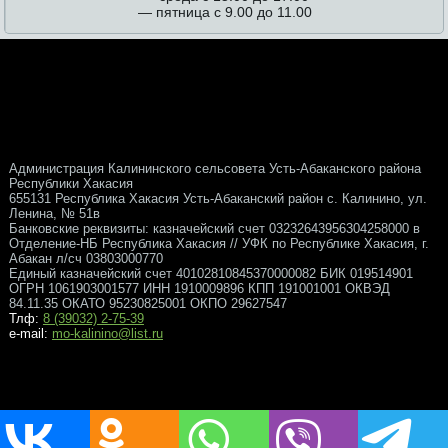
— пятница с 9.00 до 11.00
Администрация Калининского сельсовета Усть-Абаканского района
Республики Хакасия
655131 Республика Хакасия Усть-Абаканский район с. Калинино, ул.
Ленина, № 51в
Банковские реквизиты: казначейский счет 03232643956304258000 в
Отделение-НБ Республика Хакасия // УФК по Республике Хакасия, г.
Абакан л/сч 03803000770
Единый казначейский счет 40102810845370000082 БИК 019514901
ОГРН 1061903001577 ИНН 1910009896 КПП 191001001 ОКВЭД
84.11.35 ОКАТО 95230825001 ОКПО 29627547
Тлф:
8 (39032) 2-75-39
e-mail:
mo-kalinino@list.ru