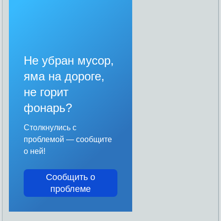
Не убран мусор,
яма на дороге,
не горит
фонарь?
Столкнулись с
проблемой — сообщите
о ней!
Сообщить о
проблеме