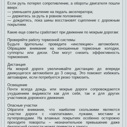
Если руль потерял сопротивление, а обороты двигателя пошли
вверх:
— уменьшите давление на педаль акселератора;
— держитесь за руль в ровном положении;
— дождитесь, пока шины восстановят сцепление с дорожным
покрытием.
Какие еще советы сработают при движении по мокрым дорогам:
Проверяйте работу тормозной системы
Будьте бдительны: проведите «инспекцию» автомобиля.
Обращаем внимание на изношенные тормозные колодки,
суппорты или диски. Они могут снизить эффективность
торможения.
Дистанция
На мокрой дороге увеличивайте дистанцию до впереди
движущегося автомобиля до 3 секунд. Это поможет избежать
автоаварии, если потребуется резко тормозить.
Освещение
Почти всегда дождь или мокрые дороги сопровождаются
ухудшением видимости как для себя, так и для других
участников дорожного движения.
Опасные участки
Обратите внимание, что наиболее скользкими являются
участки дороги с «заплатками», лужами, мостами и
путепроводами. На влажных покрытиях особенно осторожно
проходите повороты – незначительное превышение даже
безопасной скорости может привести к заносу.