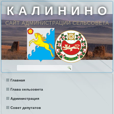
К А Л И Н И Н О
САЙТ АДМИНИСТРАЦИИ СЕЛЬСОВЕТА
Главная
Глава сельсовета
Администрация
Совет депутатов