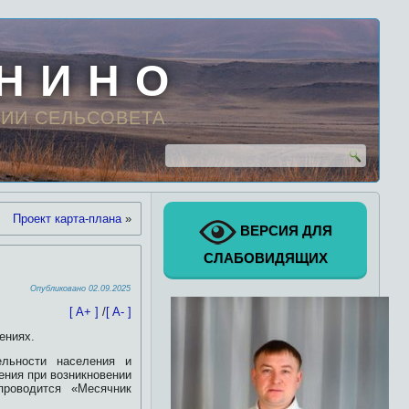
 Н И Н О
ИИ СЕЛЬСОВЕТА
Проект карта-плана
»
ВЕРСИЯ ДЛЯ
СЛАБОВИДЯЩИХ
Опубликовано
02.09.2025
[ A+ ]
/
[ A- ]
ениях.
ельности населения и
ения при возникновении
роводится «Месячник