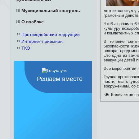
Муниципальный контроль
летних каникул у
грамотным действ
О посёлке
Чтобы правила бе
культуру пожароб
и компетентных с
Противодействие коррупции
Интернет-приемная
В течение сентя
безопасности жиз
ТКО
пожара, продемон
Это одно из важн
эвакуации детей п
Все мероприятия н
Группа противопо
Решаем вместе
части, мы с удо
вооружением, со 
Количество пр