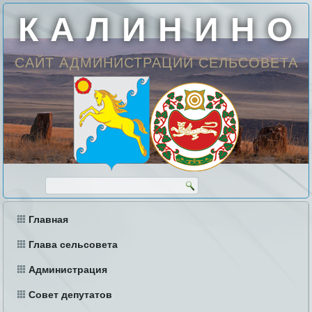
К А Л И Н И Н О
САЙТ АДМИНИСТРАЦИИ СЕЛЬСОВЕТА
Главная
Глава сельсовета
Администрация
Совет депутатов