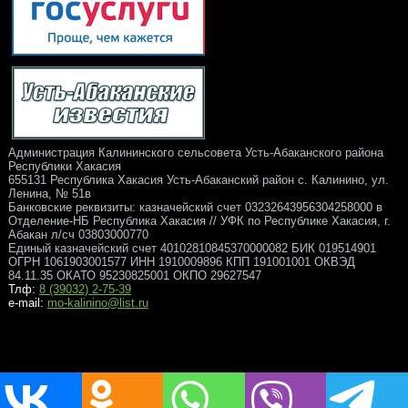
Администрация Калининского сельсовета Усть-Абаканского района
Республики Хакасия
655131 Республика Хакасия Усть-Абаканский район с. Калинино, ул.
Ленина, № 51в
Банковские реквизиты: казначейский счет 03232643956304258000 в
Отделение-НБ Республика Хакасия // УФК по Республике Хакасия, г.
Абакан л/сч 03803000770
Единый казначейский счет 40102810845370000082 БИК 019514901
ОГРН 1061903001577 ИНН 1910009896 КПП 191001001 ОКВЭД
84.11.35 ОКАТО 95230825001 ОКПО 29627547
Тлф:
8 (39032) 2-75-39
e-mail:
mo-kalinino@list.ru