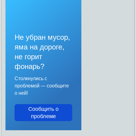
Не убран мусор,
яма на дороге,
не горит
фонарь?
Столкнулись с
проблемой — сообщите
о ней!
Сообщить о
проблеме