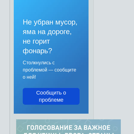
Не убран мусор,
яма на дороге,
не горит
фонарь?
Столкнулись с
проблемой — сообщите
о ней!
Сообщить о
проблеме