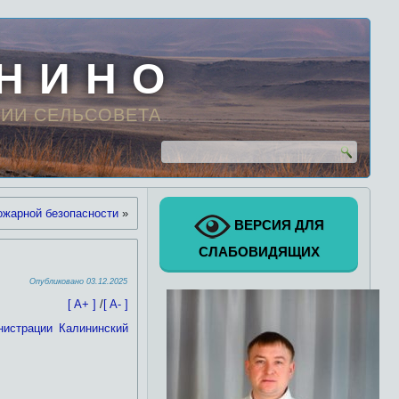
 Н И Н О
ИИ СЕЛЬСОВЕТА
ожарной безопасности
»
ВЕРСИЯ ДЛЯ
СЛАБОВИДЯЩИХ
Опубликовано
03.12.2025
[ A+ ]
/
[ A- ]
нистрации Калининский