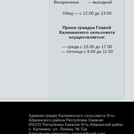
Воскресенье
— выходной
Обед — с 12.00 до 13.00
Прием граждан Главой
Калининского сельсовета
осуществляется:
— среда с 15.00 до 17.00
— пятница с 9.00 до 11.00
Администрация Калининского сельсовета Усть-
Абаканского района Республики Хакасия
655131 Республика Хакасия Усть-Абаканский район
с. Калинино, ул. Ленина, № 51в
Банковские реквизиты: казначейский счет