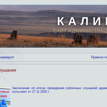
К А Л И
САЙТ АДМИНИСТРАЦ
формирует
Правила п
лушания
Заключение об итогах проведения публичных слушаний адми
сельсовет от 27.11.2025 г.