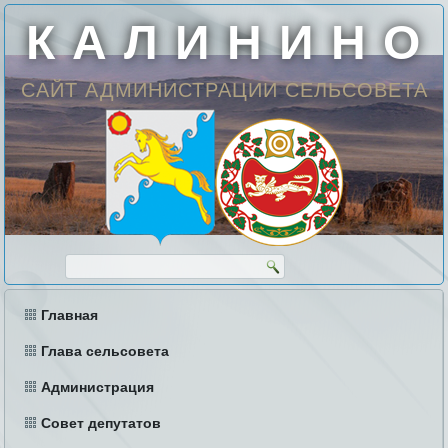
К А Л И Н И Н О
САЙТ АДМИНИСТРАЦИИ СЕЛЬСОВЕТА
Главная
Глава сельсовета
Администрация
Совет депутатов