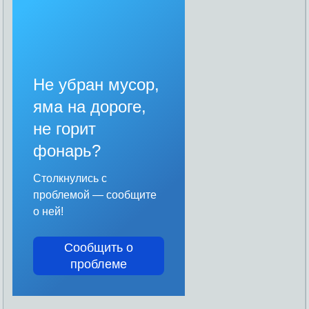
Не убран мусор,
яма на дороге,
не горит
фонарь?
Столкнулись с
проблемой — сообщите
о ней!
Сообщить о
проблеме