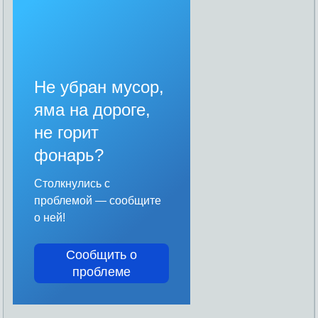
Не убран мусор,
яма на дороге,
не горит
фонарь?
Столкнулись с
проблемой — сообщите
о ней!
Сообщить о
проблеме