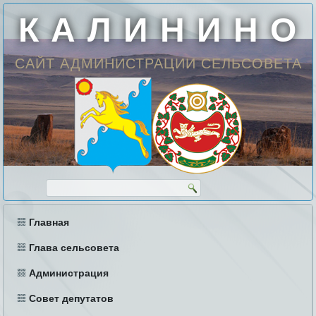
К А Л И Н И Н О
САЙТ АДМИНИСТРАЦИИ СЕЛЬСОВЕТА
Главная
Глава сельсовета
Администрация
Совет депутатов