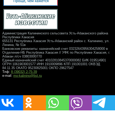
Администрация Калининского сельсовета Усть-Абаканского района
Республики Хакасия
655131 Республика Хакасия Усть-Абаканский район с. Калинино, ул.
Ленина, № 51в
Банковские реквизиты: казначейский счет 03232643956304258000 в
Отделение-НБ Республика Хакасия // УФК по Республике Хакасия, г.
Абакан л/сч 03803000770
Единый казначейский счет 40102810845370000082 БИК 019514901
ОГРН 1061903001577 ИНН 1910009896 КПП 191001001 ОКВЭД
84.11.35 ОКАТО 95230825001 ОКПО 29627547
Тлф:
8 (39032) 2-75-39
e-mail:
mo-kalinino@list.ru