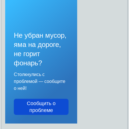
Не убран мусор,
яма на дороге,
не горит
фонарь?
Столкнулись с
проблемой — сообщите
о ней!
Сообщить о
проблеме