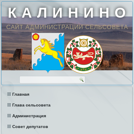
К А Л И Н И Н О
САЙТ АДМИНИСТРАЦИИ СЕЛЬСОВЕТА
Главная
Глава сельсовета
Администрация
Совет депутатов