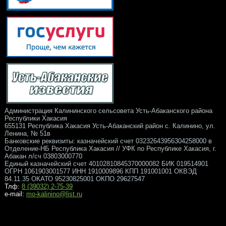
Администрация Калининского сельсовета Усть-Абаканского района
Республики Хакасия
655131 Республика Хакасия Усть-Абаканский район с. Калинино, ул.
Ленина, № 51в
Банковские реквизиты: казначейский счет 03232643956304258000 в
Отделение-НБ Республика Хакасия // УФК по Республике Хакасия, г.
Абакан л/сч 03803000770
Единый казначейский счет 40102810845370000082 БИК 019514901
ОГРН 1061903001577 ИНН 1910009896 КПП 191001001 ОКВЭД
84.11.35 ОКАТО 95230825001 ОКПО 29627547
Тлф:
8 (39032) 2-75-39
e-mail:
mo-kalinino@list.ru