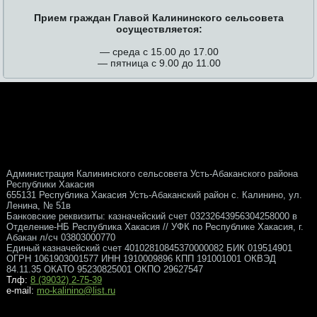
Прием граждан Главой Калининского сельсовета
осуществляется:
— среда с 15.00 до 17.00
— пятница с 9.00 до 11.00
Администрация Калининского сельсовета Усть-Абаканского района
Республики Хакасия
655131 Республика Хакасия Усть-Абаканский район с. Калинино, ул.
Ленина, № 51в
Банковские реквизиты: казначейский счет 03232643956304258000 в
Отделение-НБ Республика Хакасия // УФК по Республике Хакасия, г.
Абакан л/сч 03803000770
Единый казначейский счет 40102810845370000082 БИК 019514901
ОГРН 1061903001577 ИНН 1910009896 КПП 191001001 ОКВЭД
84.11.35 ОКАТО 95230825001 ОКПО 29627547
Тлф:
8 (39032) 2-75-39
e-mail:
mo-kalinino@list.ru