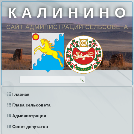
К А Л И Н И Н О
САЙТ АДМИНИСТРАЦИИ СЕЛЬСОВЕТА
Главная
Глава сельсовета
Администрация
Совет депутатов