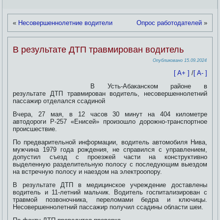
«
Несовершеннолетние водители
Опрос работодателей
»
В результате ДТП травмирован водитель
Опубликовано
15.09.2024
[ A+ ]
/
[ A- ]
В Усть-Абаканском районе в
результате ДТП травмирован водитель, несовершеннолетний
пассажир отделался ссадиной
Вчера, 27 мая, в 12 часов 30 минут на 404 километре
автодороги Р-257 «Енисей» произошло дорожно-транспортное
происшествие.
По предварительной информации, водитель автомобиля Нива,
мужчина 1979 года рождения, не справился с управлением,
допустил съезд с проезжей части на конструктивно
выделенную разделительную полосу с последующим выездом
на встречную полосу и наездом на электроопору.
В результате ДТП в медицинское учреждение доставлены
водитель и 11-летний мальчик. Водитель госпитализирован с
травмой позвоночника, переломами бедра и ключицы.
Несовершеннолетний пассажир получил ссадины области шеи.