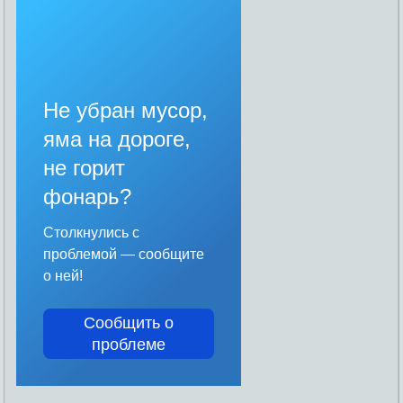
Не убран мусор,
яма на дороге,
не горит
фонарь?
Столкнулись с
проблемой — сообщите
о ней!
Сообщить о
проблеме