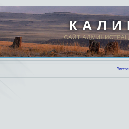
К А Л И
САЙТ АДМИНИСТРАЦ
Экстре