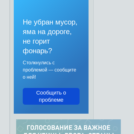
Не убран мусор,
яма на дороге,
не горит
фонарь?
Столкнулись с
проблемой — сообщите
о ней!
Сообщить о
проблеме