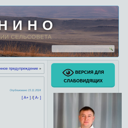
 Н И Н О
ИИ СЕЛЬСОВЕТА
нное предупреждение
»
ВЕРСИЯ ДЛЯ
СЛАБОВИДЯЩИХ
Опубликовано
15.11.2024
[ A+ ]
/
[ A- ]