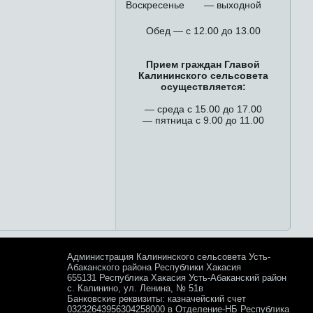
Воскресенье
— выходной
Обед — с 12.00 до 13.00
Прием граждан Главой
Калининского сельсовета
осуществляется:
— среда с 15.00 до 17.00
— пятница с 9.00 до 11.00
Администрация Калининского сельсовета Усть-
Абаканского района Республики Хакасия
655131 Республика Хакасия Усть-Абаканский район
с. Калинино, ул. Ленина, № 51в
Банковские реквизиты: казначейский счет
03232643956304258000 в Отделение-НБ Республика