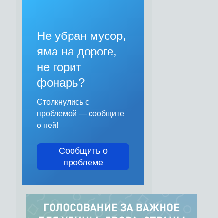
Не убран мусор,
яма на дороге,
не горит
фонарь?
Столкнулись с
проблемой — сообщите
о ней!
Сообщить о
проблеме