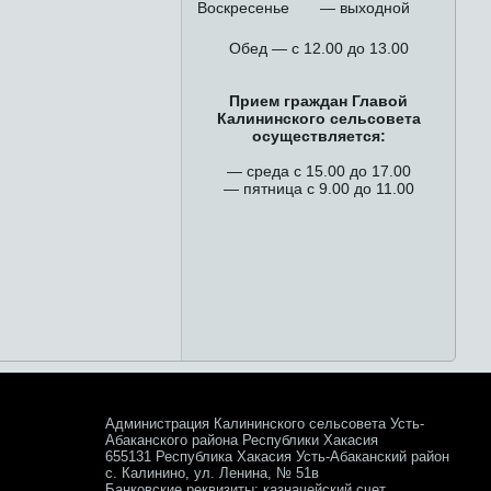
Воскресенье
— выходной
Обед — с 12.00 до 13.00
Прием граждан Главой
Калининского сельсовета
осуществляется:
— среда с 15.00 до 17.00
— пятница с 9.00 до 11.00
Администрация Калининского сельсовета Усть-
Абаканского района Республики Хакасия
655131 Республика Хакасия Усть-Абаканский район
с. Калинино, ул. Ленина, № 51в
Банковские реквизиты: казначейский счет