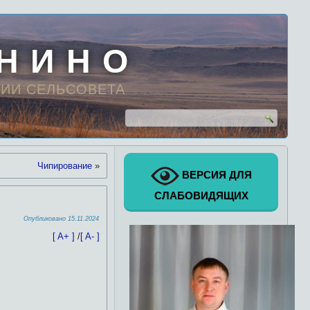
 Н И Н О
ИИ СЕЛЬСОВЕТА
Чипирование
»
ВЕРСИЯ ДЛЯ
СЛАБОВИДЯЩИХ
Опубликовано
15.11.2024
[ A+ ]
/
[ A- ]