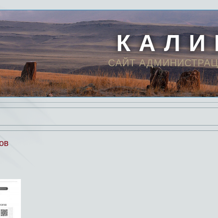
К А Л И
САЙТ АДМИНИСТРАЦ
ов